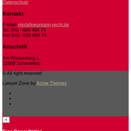
Datenschutz
Kontakt
E-Mail:
mn(at)neumann-recht.de
Tel. 040 - 609 464 75
Fax 040 - 609 464 73
Anschrift
Am Wasserberg 1
22869 Schenefeld
© All right reserved
Lawyer Zone by
Acme Themes
×