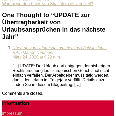
Beitragsnavigation
Warum werden Fotos von Straftätern oft verpixelt?
One Thought to “UPDATE zur
Übertragbarkeit von
Urlaubsansprüchen in das nächste
Jahr”
Übertrag von Urlaubsansprüchen ins nächste Jahr -
RAin Marion Neumann
März 24, 2020 at 9:22 a.m.
[…] UDATE: Der Urlaub darf entgegen der bisherigen
Rechtsprechung laut Europäischen Gerichtshof nicht
einfach verfallen. Der Arbeitgeber muss tätig werden,
damit der Urlaub im Folgejahr verfällt. Details dazu
finden Sie in diesem Blogbeitrag. […]
Comments are closed.
Information
Impressum